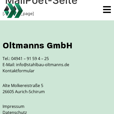
MailPoet-Seite
[mailpoet_page]
Oltmanns GmbH
Tel.:
04941 – 91 59 4 – 25
E-Mail:
info@stahlbau-oltmanns.de
Kontaktformular
Alte Molkereistraße 5
26605 Aurich-Schirum
Impressum
Datenschutz